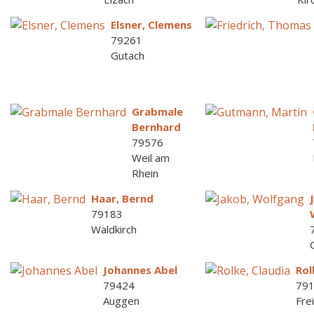
Elsner, Clemens
79261
Gutach
Grabmale
Bernhard
79576
Weil am
Rhein
Haar, Bernd
79183
Waldkirch
Johannes Abel
Rol
79424
79
Auggen
Fre