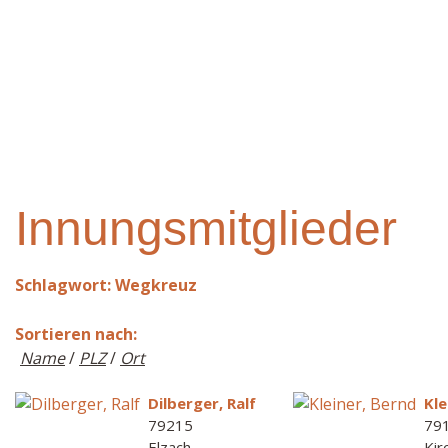
Innungsmitglieder
Schlagwort: Wegkreuz
Sortieren nach:
Name
/
PLZ
/
Ort
Dilberger, Ralf
Kle
79215
79
Elzach
Kir