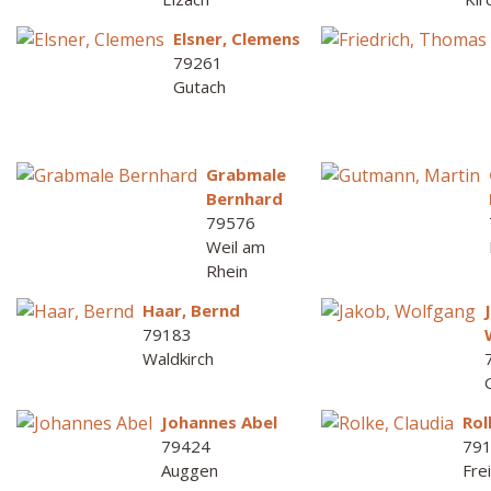
Elsner, Clemens
79261
Gutach
Grabmale
Bernhard
79576
Weil am
Rhein
Haar, Bernd
79183
Waldkirch
Johannes Abel
Rol
79424
79
Auggen
Fre