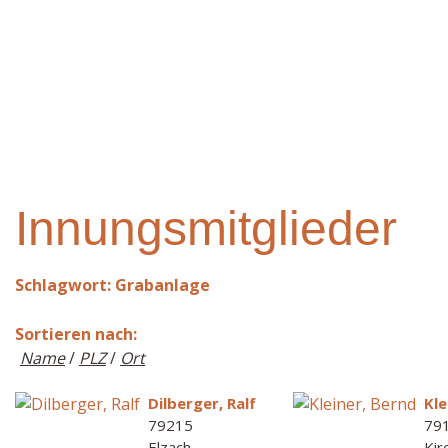
Innungsmitglieder
Schlagwort: Grabanlage
Sortieren nach:
Name
/
PLZ
/
Ort
Dilberger, Ralf
Kle
79215
79
Elzach
Kir