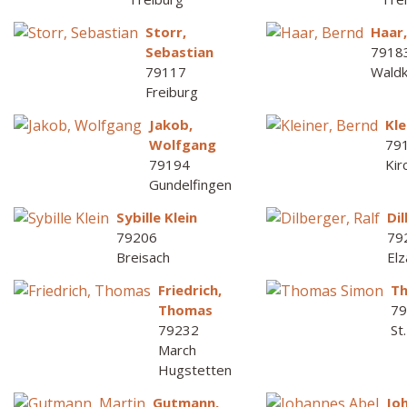
Storr,
Haar
Sebastian
7918
79117
Waldk
Freiburg
Jakob,
Kle
Wolfgang
79
79194
Kir
Gundelfingen
Sybille Klein
Dil
79206
79
Breisach
Elz
Friedrich,
T
Thomas
7
79232
St
March
Hugstetten
Gutmann,
Jo