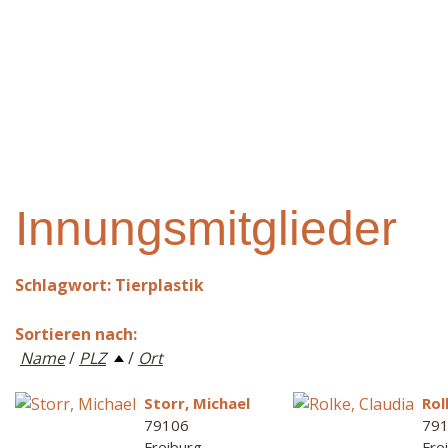
Innungsmitglieder
Schlagwort: Tierplastik
Sortieren nach:
Name
/
PLZ
/
Ort
Storr, Michael
Rol
79106
79
Freiburg
Fre