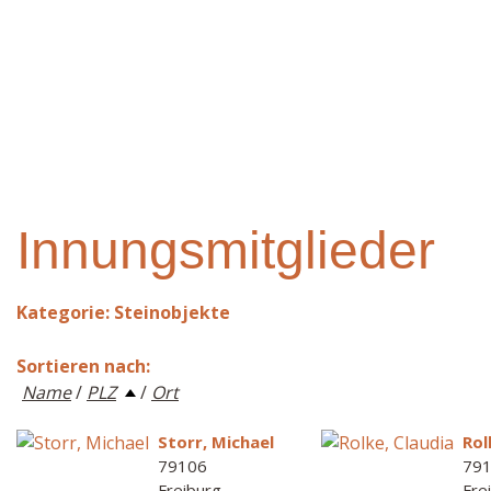
Innungsmitglieder
Kategorie: Steinobjekte
Sortieren nach:
Name
/
PLZ
/
Ort
Storr, Michael
Rol
79106
79
Freiburg
Fre