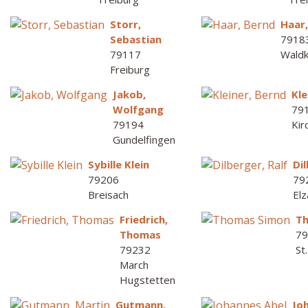
Storr,
Haar
Sebastian
7918
79117
Waldk
Freiburg
Jakob,
Kle
Wolfgang
79
79194
Kir
Gundelfingen
Sybille Klein
Dil
79206
79
Breisach
Elz
Friedrich,
T
Thomas
7
79232
St
March
Hugstetten
Gutmann,
Jo