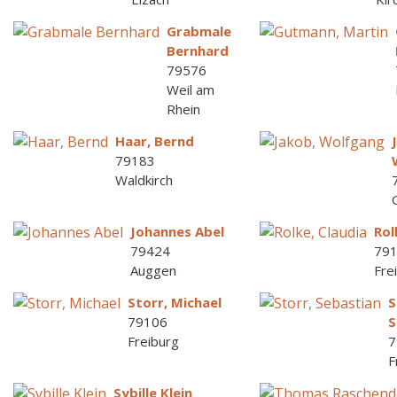
Grabmale
Bernhard
79576
Weil am
Rhein
Haar, Bernd
79183
Waldkirch
Johannes Abel
Rol
79424
79
Auggen
Fre
Storr, Michael
S
79106
S
Freiburg
7
F
Sybille Klein