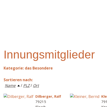
Innungsmitglieder
Kategorie: das Besondere
Sortieren nach:
Name
/
PLZ
/
Ort
Dilberger, Ralf
Kle
79215
79
Elzach
Kir